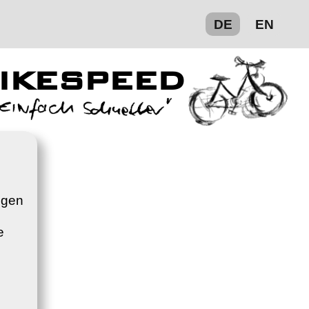
DE
EN
ikespeed
ngen
e